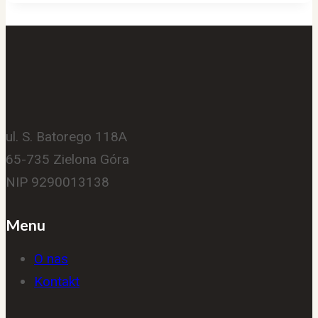
ul. S. Batorego 118A
65-735 Zielona Góra
NIP 9290013138
Menu
O nas
Kontakt