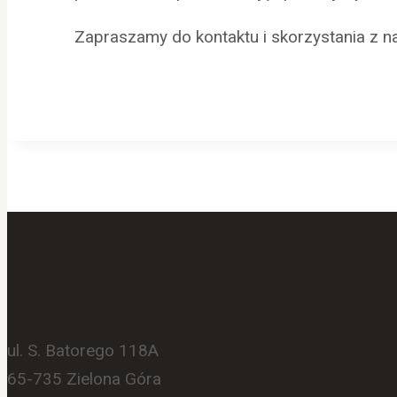
Zapraszamy do kontaktu i skorzystania z n
ul. S. Batorego 118A
65-735 Zielona Góra