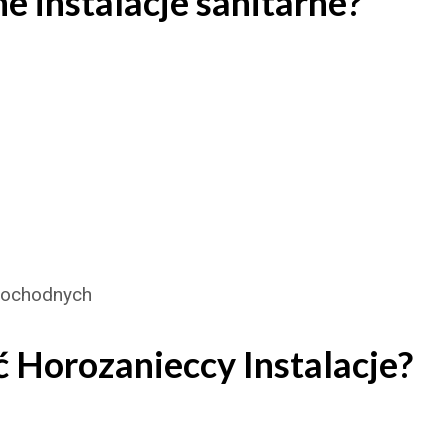
 instalacje sanitarne?
opochodnych
 Horozanieccy Instalacje?