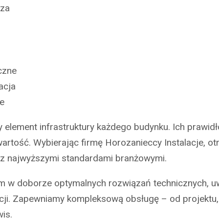
cza
czne
acja
ne
wy element infrastruktury każdego budynku. Ich praw
wartość. Wybierając firmę Horozanieccy Instalacje, 
ie z najwyższymi standardami branżowymi.
m w doborze optymalnych rozwiązań technicznych, uw
cji. Zapewniamy kompleksową obsługę – od projektu
wis.