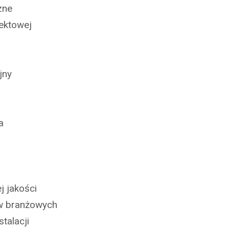
zne
ektowej
jny
a
j jakości
ów branżowych
talacji