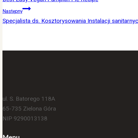
Następny
Specjalista ds. Kosztorysowania Instalacji sanitarny
ul. S. Batorego 118A
65-735 Zielona Góra
NIP 9290013138
Menu